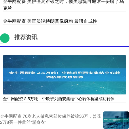
金牛网配资 美伊僵局难破之时，俄美总统再通话主要聊了乌
克兰
金牛网配资 美官员说特朗普像疯狗 最嗜血成性
推荐资讯
金牛网配资 2.5万吨！中欧班列西安集结中心转体桥梁成功转体
金牛网配资 70岁老人做私密部位保养被骗36万，曾花
2万8买一件蕾丝“塑身衣”