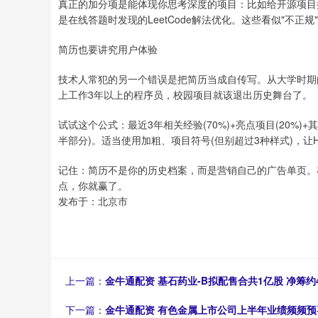
真正的加分项是能体现你思考深度的项目：比如给开源项目
是在线答题时发现的LeetCode解法优化。这些看似"不正
简历也要讲究用户体验
技术人常犯的另一个错误是把简历当成自传写。从大学时期
上工作3年以上的程序员，校园项目就该退出历史舞台了。
试试这个公式：最近3年相关经验(70%)+亮点项目(20%)
半部分)。适当使用加粗、项目符号(但别超过3种样式)，让
记住：简历不是你的历史档案，而是营销自己的广告单页。在这个
点，你就赢了。
发布于：北京市
上一篇：
金牛通配资 基石药业-B拟配售合共1亿股 净筹约4
下一篇：
金牛通配资 有色金属上市公司上半年业绩频频预