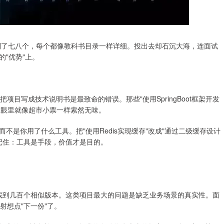
列了七八个，每个都像教科书目录一样详细。投出去却石沉大海，连面试
"优势"上。
目写成技术说明书是最致命的错误。那些"使用SpringBoot框架开发
HR眼里就像超市小票一样索然无味。
是你用了什么工具。把"使用Redis实现缓存"改成"通过二级缓存设计
话。记住：工具是手段，价值才是目的。
b上能找到几百个相似版本。这类项目最大的问题是缺乏业务场景的真实性。面
射想点"下一份"了。