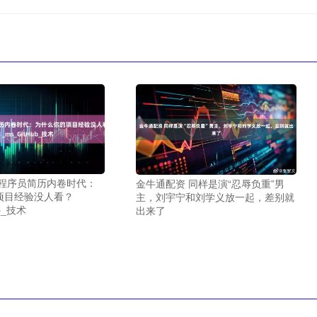
 程序员简历内卷时代：
金牛通配资 同样是演“忍辱负重”男
项目经验没人看？
主，刘宇宁和刘学义放一起，差别就
ub_技术
出来了