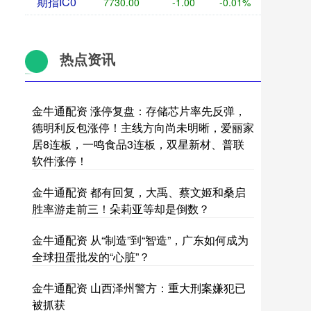
期指IC0
7730.00
-1.00
-0.01%
热点资讯
金牛通配资 涨停复盘：存储芯片率先反弹，
德明利反包涨停！主线方向尚未明晰，爱丽家
居8连板，一鸣食品3连板，双星新材、普联
软件涨停！
金牛通配资 都有回复，大禹、蔡文姬和桑启
胜率游走前三！朵莉亚等却是倒数？
金牛通配资 从“制造”到“智造”，广东如何成为
全球扭蛋批发的“心脏”？
金牛通配资 山西泽州警方：重大刑案嫌犯已
被抓获