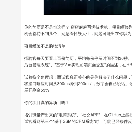
你的简历是不是也这样？ 密密麻麻写满技术栈，项目经验
机会都捞不到几个。别急着怀疑人生，问题可能出在你以为的
项目经验不是购物清单
招聘官每天要看上百份简历，平均每份停留时间不到30秒。把项
后台管理系统"、"基于Vue实现前端页面交互"的描述，在
试着换个角度想：面试官真正关心的是你解决了什么问题，而不
将接口响应时间从800ms降到200ms"，数字会自己说
展开剩余53%
你的项目真的算项目吗？
培训班量产出来的"电商系统"、"社交APP"，在GitHu
试官看到第三个"基于SSM的CRM系统"时，可能已经条件反