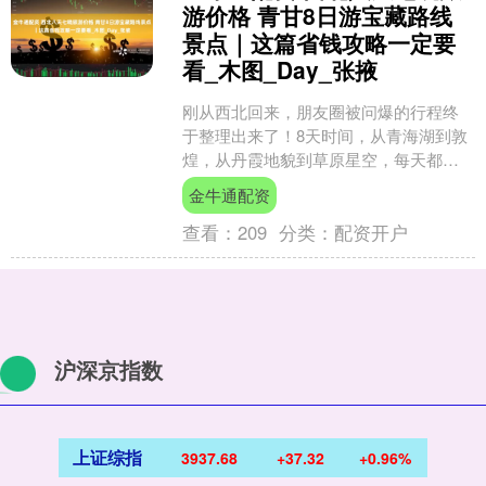
游价格 青甘8日游宝藏路线
景点｜这篇省钱攻略一定要
看_木图_Day_张掖
刚从西北回来，朋友圈被问爆的行程终
于整理出来了！8天时间，从青海湖到敦
煌，从丹霞地貌到草原星空，每天都是
视觉暴击。最关键的是，这次全程跟着
金牛通配资
本地导游木图走，省心到....
查看：
209
分类：
配资开户
沪深京指数
上证综指
3937.80
+37.45
+0.96%