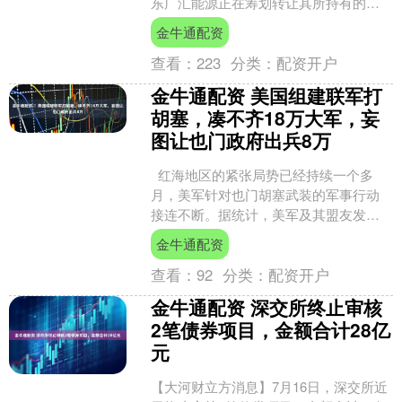
东广汇能源正在筹划转让其所持有的公
司20.74%股权，可能导致公司的控制权
金牛通配资
变更。 回....
查看：
223
分类：
配资开户
金牛通配资 ​美国组建联军打
胡塞，凑不齐18万大军，妄
图让也门政府出兵8万
红海地区的紧张局势已经持续一个多
月，美军针对也门胡塞武装的军事行动
接连不断。据统计，美军及其盟友发动
的空袭次数已经超过千次，试图削弱胡
金牛通配资
塞武装对国际航运的威胁....
查看：
92
分类：
配资开户
金牛通配资 深交所终止审核
2笔债券项目，金额合计28亿
元
【大河财立方消息】7月16日，深交所近