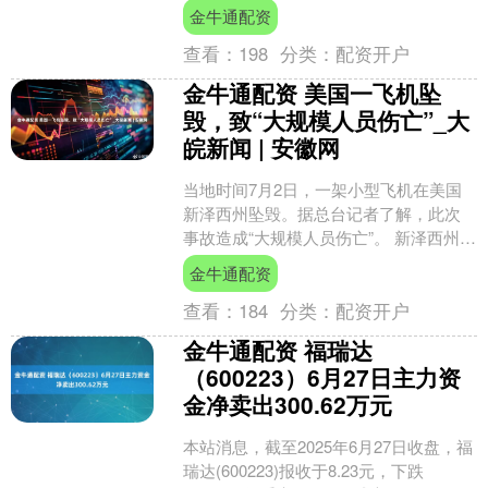
话合作，推动双边关系持续深入发展。
金牛通配资
此外，新西兰方还宣....
查看：
198
分类：
配资开户
金牛通配资 美国一飞机坠
毁，致“大规模人员伤亡”_大
皖新闻 | 安徽网
当地时间7月2日，一架小型飞机在美国
新泽西州坠毁。据总台记者了解，此次
事故造成“大规模人员伤亡”。 新泽西州格
洛斯特县紧急事务管理部门表示，多个
金牛通配资
机构正在协助处理....
查看：
184
分类：
配资开户
金牛通配资 福瑞达
（600223）6月27日主力资
金净卖出300.62万元
本站消息，截至2025年6月27日收盘，福
瑞达(600223)报收于8.23元，下跌