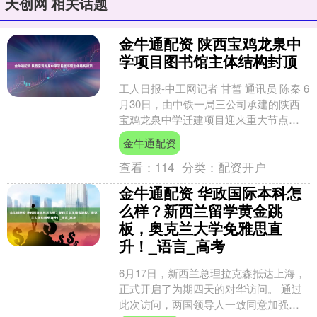
天创网 相关话题
金牛通配资 陕西宝鸡龙泉中
学项目图书馆主体结构封顶
工人日报-中工网记者 甘皙 通讯员 陈秦 6
月30日，由中铁一局三公司承建的陕西
宝鸡龙泉中学迁建项目迎来重大节点
——项目首个建筑图书馆主体结构顺利
金牛通配资
封顶，为后续施....
查看：
114
分类：
配资开户
金牛通配资 华政国际本科怎
么样？新西兰留学黄金跳
板，奥克兰大学免雅思直
升！_语言_高考
6月17日，新西兰总理拉克森抵达上海，
正式开启了为期四天的对华访问。 通过
此次访问，两国领导人一致同意加强对