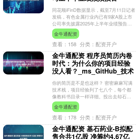
同花顺iFinD数据显示，截至7月11日记者
发稿，有色金属行业内已有9家A股上市
公司率先披露2025年上半年业绩预告。
报告期内，包括中国北方稀土（集团）
金牛通配资
高科技股....
查看：
158
分类：
配资开户
金牛通配资 程序员简历内卷
时代：为什么你的项目经验
没人看？_ms_GitHub_技术
你的简历是不是也这样？ 密密麻麻写满
技术栈，项目经验列了七八个，每个都
像教科书目录一样详细。投出去却石沉
大海，连面试机会都捞不到几个。别急
金牛通配资
着怀疑人生，问题可能出....
查看：
178
分类：
配资开户
金牛通配资 基石药业-B拟配
售合共1亿股 净筹约4.67亿