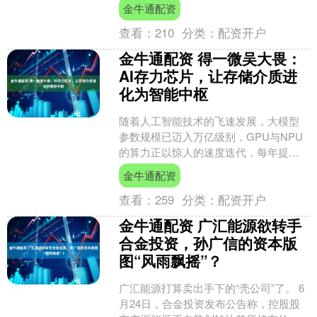
狠杀神南珩，既是冷面皇子，又是侠客
金牛通配资
离十六，玩的是“人格分....
查看：
210
分类：
配资开户
金牛通配资 得一微吴大畏：
AI存力芯片，让存储介质进
化为智能中枢
随着人工智能技术的飞速发展，大模型
参数规模已迈入万亿级别，GPU与NPU
的算力正以惊人的速度迭代，每年提升
幅度高达10倍。然而，在这一浪潮中，
金牛通配资
存力性能的进步却显....
查看：
259
分类：
配资开户
金牛通配资 广汇能源欲转手
合金投资，孙广信的资本版
图“风雨飘摇”？
广汇能源打算卖出手下的“壳公司”了。 6
月24日，合金投资发布公告称，控股股