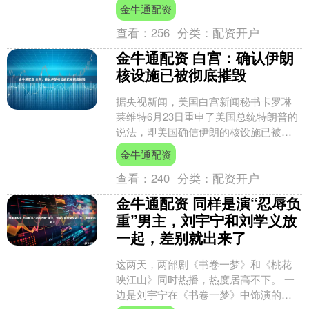
曦 大家好！来一起关注最新的市场行情
金牛通配资
和资讯~ 6月....
查看：
256
分类：
配资开户
金牛通配资 白宫：确认伊朗
核设施已被彻底摧毁
据央视新闻，美国白宫新闻秘书卡罗琳
莱维特6月23日重申了美国总统特朗普的
说法，即美国确信伊朗的核设施已被彻
底摧毁，并且高度确信袭击发生的地方
金牛通配资
正是伊朗浓缩铀的储存....
查看：
240
分类：
配资开户
金牛通配资 同样是演“忍辱负
重”男主，刘宇宁和刘学义放
一起，差别就出来了
这两天，两部剧《书卷一梦》和《桃花
映江山》同时热播，热度居高不下。 一
边是刘宇宁在《书卷一梦》中饰演的阴