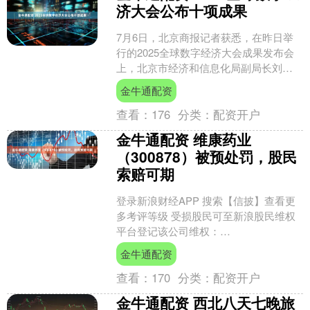
济大会公布十项成果
7月6日，北京商报记者获悉，在昨日举
行的2025全球数字经济大会成果发布会
上，北京市经济和信息化局副局长刘维
亮介绍，此次大会共取得十项成果，分
金牛通配资
别是：正式提出建设....
查看：
176
分类：
配资开户
金牛通配资 维康药业
（300878）被预处罚，股民
索赔可期
登录新浪财经APP 搜索【信披】查看更
多考评等级 受损股民可至新浪股民维权
平台登记该公司维权：
http://wq.finance.sina.com.cn/ 关注....
金牛通配资
查看：
170
分类：
配资开户
金牛通配资 西北八天七晚旅