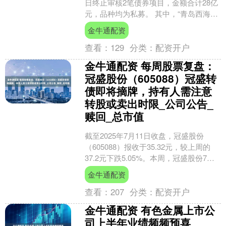
日终止审核2笔债券项目，金额合计28亿
元，品种均为私募。 其中，“青岛西海岸
新区海洋控股集团有限公司2024年面向
金牛通配资
专业投资....
查看：
129
分类：
配资开户
金牛通配资 每周股票复盘：
冠盛股份（605088）冠盛转
债即将摘牌，持有人需注意
转股或卖出时限_公司公告_
赎回_总市值
截至2025年7月11日收盘，冠盛股份
（605088）报收于35.32元，较上周的
37.2元下跌5.05%。本周，冠盛股份7月8
日盘中最高价报37.77元。7月....
金牛通配资
查看：
207
分类：
配资开户
金牛通配资 有色金属上市公
司上半年业绩频频预喜