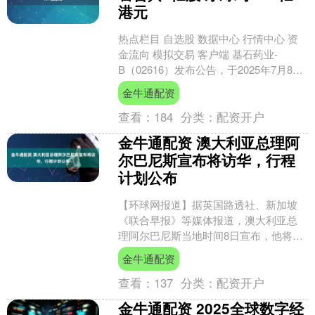
港元
热点栏目 自选股 数据中心 行情中心 资
金流向 模拟交易 客户端 基石药业-
B（02616）发布公告，于2025年7月8
日，公司拟配售合共1亿股配售股份，占
金牛通配资
经配....
查看：
184
分类：
配资开户
金牛通配资 澳大利亚总理阿
尔巴尼斯宣布将访华，行程
计划公布
【环球网报道】据英国路透社、新加坡
《联合早报》等媒体报道，澳大利亚总
理阿尔巴尼斯当地时间8日宣布，他将于
本周六（12日）起访问中国。 “我期待访
金牛通配资
问上海、北京和成....
查看：
137
分类：
配资开户
金牛通配资 2025全球数字经