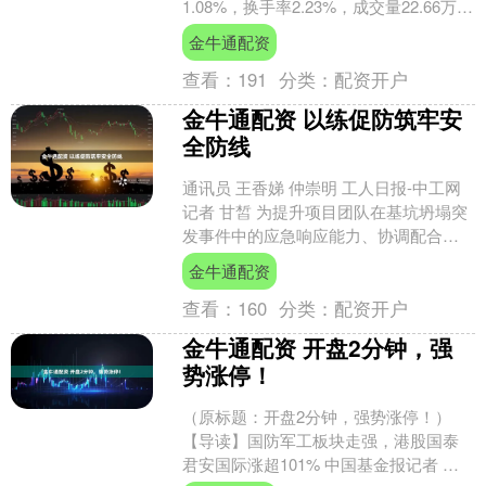
1.08%，换手率2.23%，成交量22.66万
手，成交额1.88亿元。 6....
金牛通配资
查看：
191
分类：
配资开户
金牛通配资 以练促防筑牢安
全防线
通讯员 王香娣 仲崇明 工人日报-中工网
记者 甘皙 为提升项目团队在基坑坍塌突
发事件中的应急响应能力、协调配合能
力和应急处置能力，6月26日，中铁四局
金牛通配资
武汉090....
查看：
160
分类：
配资开户
金牛通配资 开盘2分钟，强
势涨停！
（原标题：开盘2分钟，强势涨停！）
【导读】国防军工板块走强，港股国泰
君安国际涨超101% 中国基金报记者 晨