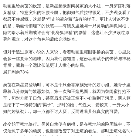
动画里给吴茵的设定，是新星超级财阀吴家的大小姐，一身穿搭利落
又精致，特意突出的细腰长腿，把御姐气质拉得很足，不少观众看了
都忍不住感慨，这就是“行走的荷尔蒙”该有的样子。更让人讨论不休
的是，动画悄悄埋下的伏笔——有镜头里她与一只灵动的黑狐同框，
隐约暗示着后期或许会有“化身狐狸精”的剧情，这也让不少没读过原
著的观众，对这个角色的后续充满好奇。
但对于追过原著小说的人来说，看着动画里耀眼张扬的吴茵，心里总
会多一丝复杂的滋味。因为我们都知道，这份动画赋予的锋芒与神秘
背后，藏着一个远比伏笔更让人揪心的结局。
展开剩余73%
吴茵在新星篇登场时，可不是个只会靠家族光环的娇小姐。她骨子里
藏着几分傲娇与嫉恶如仇，第一次和王煊见面，就因为替闺蜜打抱不
平，和对方闹了口角，甚至后来还被王煊不小心踹到了河里，两人算
是结下了一段特别的“梁子”。那时的她，气性大、爱较真，一身大小
姐的娇纵劲儿，却一点都不讨人厌，反而透着几分真实的可爱。
改变始于密地修行。吴茵自幼便有病根，是在密地的凶险历练中，不
仅治愈了多年的顽疾，也慢慢改变了对王煊的看法。那时王煊化名“小