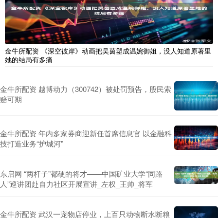
金牛所配资 《深空彼岸》动画把吴茵塑成温婉御姐，没人知道原著里
她的结局有多痛
金牛所配资 越博动力（300742）被处罚预告，股民索
赔可期
金牛所配资 年内多家券商迎新任首席信息官 以金融科
技打造业务“护城河”
东启网 “两杆子”都硬的将才——中国矿业大学“同路
人”巡讲团赴自力社区开展宣讲_左权_王帅_将军
金牛所配资 武汉一宠物店停业，上百只动物断水断粮