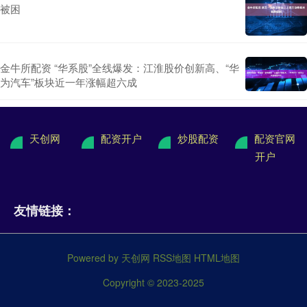
被困
金牛所配资 “华系股”全线爆发：江淮股价创新高、“华
为汽车”板块近一年涨幅超六成
天创网
配资开户
炒股配资
配资官网
开户
友情链接：
Powered by
天创网
RSS地图
HTML地图
Copyright
© 2023-2025