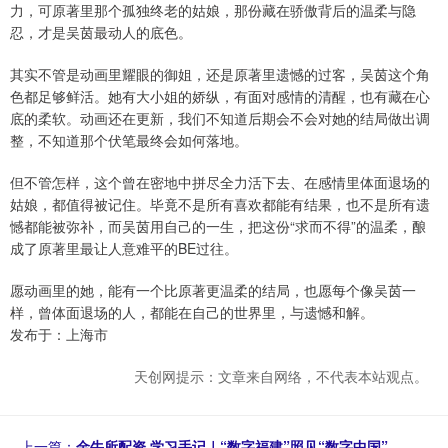
力，可原著里那个孤独终老的姑娘，那份藏在骄傲背后的温柔与隐
忍，才是吴茵最动人的底色。
其实不管是动画里耀眼的御姐，还是原著里遗憾的过客，吴茵这个角
色都足够鲜活。她有大小姐的娇纵，有面对感情的清醒，也有藏在心
底的柔软。动画还在更新，我们不知道后期会不会对她的结局做出调
整，不知道那个伏笔最终会如何落地。
但不管怎样，这个曾在密地中拼尽全力活下去、在感情里体面退场的
姑娘，都值得被记住。毕竟不是所有喜欢都能有结果，也不是所有遗
憾都能被弥补，而吴茵用自己的一生，把这份“求而不得”的温柔，酿
成了原著里最让人意难平的BE过往。
愿动画里的她，能有一个比原著更温柔的结局，也愿每个像吴茵一
样，曾体面退场的人，都能在自己的世界里，与遗憾和解。
发布于：上海市
天创网提示：文章来自网络，不代表本站观点。
上一篇：
金牛所配资 学习手记｜“数字福建”照见“数字中国”