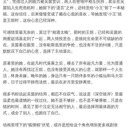
王”，凭借过人的能力被吴茵赏识，两人在密地中相互扶持，甚至在吴
茵陷入生死危机时，她留下的“遗言”之外，还特意给“小王”留了一本秘
籍。这份信任，后来慢慢变成了藏在心底的喜欢，等她发现“小王”就
是王煊时，这份心意已经深种。
可感情里最无奈的，莫过于“相遇太晚”。那时的王煊，已经和吴茵的
闺蜜赵清菡走到了一起，两人情投意合，是彼此生命里不可或缺的存
在。吴茵看在眼里，没有歇斯底里的争抢，也没有不甘的纠缠，只是
默默压下自己的心意，选择了主动退出。
原著里的她，在超凡时代落幕之后，褪去了所有超凡力量，沦为普通
人。她没有再找过王煊，也没有接受其他人的心意，就那样一个人生
活，终身未嫁。晚年的她，身边只有一只陪伴多年的小狐仙和马大宗
师，日子过得平静而淡然，最后在岁月里安静离世。
很多书粉说起吴茵的结局，都忍不住叹气，说这是《深空彼岸》里最
温柔也最遗憾的一段过往。她不是不够好，也不是不够勇敢，只是在
错的时间，遇见了那个注定无法相守的人，最后选择用最体面的方
式，成全了别人，也困住了自己。
动画里埋下的“狐狸精”伏笔，或许是想给这个角色增加更多戏剧张