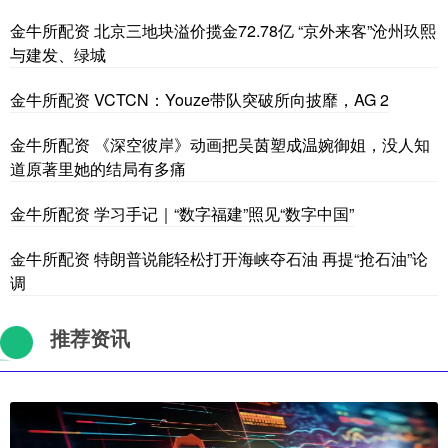
金牛所配资 北京三地块溢价揽金72.78亿 “京外来客”沧州玖熙
与建发、绿城
金牛所配资 VCTCN：Youze带队突破所向披靡，AG 2
金牛所配资 《深空彼岸》动画把吴茵塑成温婉御姐，没人知
道原著里她的结局有多痛
金牛所配资 学习手记｜“数字福建”照见“数字中国”
金牛所配资 特朗普说能轻松打开海峡夺石油 再提“抢石油”论
调
推荐资讯