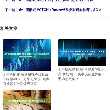
下一篇：
金牛所配资 VCTCN：Youze带队突破所向披靡，AG 2
相关文章
金牛所配资 国药“抢资源”VS华
润“拼协同”，央字头药企并购下
金牛所配资 海康威视等目标价
半场怎么整？
涨幅超40%，万华化学获6家券
商推荐丨券商评级观察