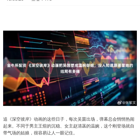
追《深空彼岸》动画的这些日子，每次吴茵出场，弹幕总会悄悄热闹
起来。不同于男主王煊的沉稳、女主赵清菡的温婉，这个刚登场就自
带气场的姑娘，很容易让人一眼记住。