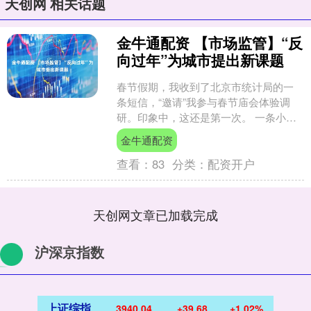
天创网 相关话题
金牛通配资 【市场监管】“反
向过年”为城市提出新课题
春节假期，我收到了北京市统计局的一
条短信，“邀请”我参与春节庙会体验调
研。印象中，这还是第一次。 一条小小
的调研短信，不经意间透露了一个信
金牛通配资
号：今年春节，北京城里....
查看：
83
分类：
配资开户
天创网文章已加载完成
沪深京指数
上证综指
3940.04
+39.68
+1.02%