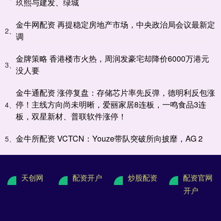
玖熙与建发、绿城
金牛网配资 再提稳定房地产市场，中央政治局会议最新定
2、
调
金牌策略 香港楼市火热，周润发豪宅却降价6000万港元
3、
没人要
金牛通配资 涨停复盘：存储芯片率先反弹，德明利反包涨
停！主线方向尚未明晰，爱丽家居8连板，一鸣食品3连
4、
板，双星新材、普联软件涨停！
金牛所配资 VCTCN：Youze带队突破所向披靡，AG 2
5、
天创网
配资开户
炒股配资
配资官网
开户