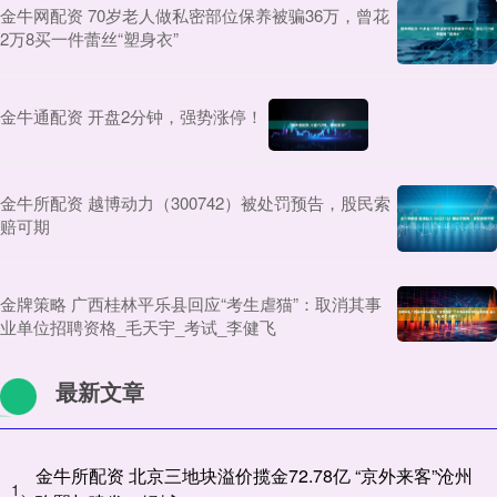
金牛网配资 70岁老人做私密部位保养被骗36万，曾花
2万8买一件蕾丝“塑身衣”
金牛通配资 开盘2分钟，强势涨停！
金牛所配资 越博动力（300742）被处罚预告，股民索
赔可期
金牌策略 广西桂林平乐县回应“考生虐猫”：取消其事
业单位招聘资格_毛天宇_考试_李健飞
最新文章
金牛所配资 北京三地块溢价揽金72.78亿 “京外来客”沧州
1、