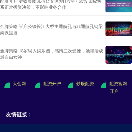
配资开户 蚂蚁集团减持众安保险H股至7.63% 回应称
系正常投资决策，不影响业务合作
金牌策略 崇启公铁长江大桥主通航孔与非通航孔钢梁
架设提速
金牌策略 18岁误入娱乐圈，感情三次受挫，她却活成
最自由女神
天创网
配资开户
炒股配资
配资官网
开户
友情链接：