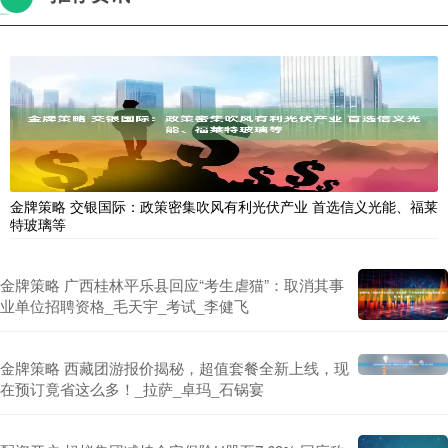
金牌策略 交银国际：政策密集吹风有利光伏产业 首选信义光能、福莱
特玻璃等
金牌策略 广西桂林平乐县回应“考生虐猫”：取消其事
业单位招聘资格_毛天宇_考试_李健飞
金牌策略 西藏团游报价揭秘，超值套餐全新上线，现
在预订竟省这么多！_拉萨_卓玛_石锅宴