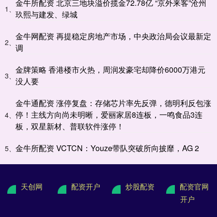
金牛所配资 北京三地块溢价揽金72.78亿 “京外来客”沧州
1、
玖熙与建发、绿城
金牛网配资 再提稳定房地产市场，中央政治局会议最新定
2、
调
金牌策略 香港楼市火热，周润发豪宅却降价6000万港元
3、
没人要
金牛通配资 涨停复盘：存储芯片率先反弹，德明利反包涨
停！主线方向尚未明晰，爱丽家居8连板，一鸣食品3连
4、
板，双星新材、普联软件涨停！
金牛所配资 VCTCN：Youze带队突破所向披靡，AG 2
5、
天创网
配资开户
炒股配资
配资官网
开户